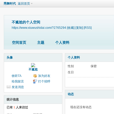
秀舞时代
返回首页
不尴尬的个人空间
https://www.xiuwushidai.com/?2765294
[收藏]
[复制]
[RSS]
空间首页
主题
个人资料
头像
个人资料
性别
保密
不尴尬
生日
收听TA
加为好友
给我留言
打个招呼
发送消息
动态
统计信息
现在还没有动态
已有
1
人来访过