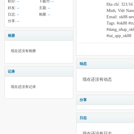
积分:
--
下载币:
--
Địa chỉ: 321/1
好友:
--
主题:
--
Minh, Việt Nam
日志:
--
相册:
--
Email: ok88.n
分享:
--
Tags: #ok88 #t
#dang_nhap_ok8
#tai_app_ok88
相册
现在还没有相册
动态
记录
现在还没有动态
现在还没有记录
分享
日志
现在还没有日志