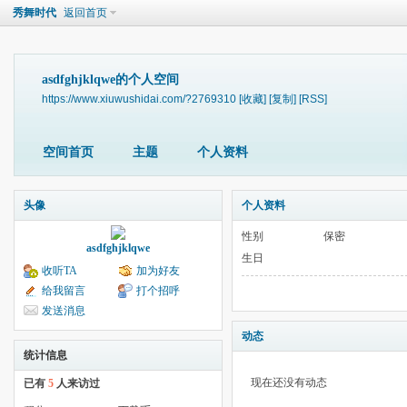
秀舞时代
返回首页
asdfghjklqwe的个人空间
https://www.xiuwushidai.com/?2769310
[收藏]
[复制]
[RSS]
空间首页
主题
个人资料
头像
个人资料
性别
保密
asdfghjklqwe
生日
收听TA
加为好友
给我留言
打个招呼
发送消息
动态
统计信息
现在还没有动态
已有
5
人来访过