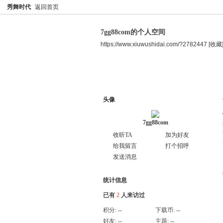
秀舞时代
返回首页
7gg88com的个人空间
https://www.xiuwushidai.com/?2782447
[收藏
空间首页
主题
个人资料
头像
7gg88com
收听TA
加为好友
给我留言
打个招呼
发送消息
统计信息
已有
2
人来访过
积分:
--
下载币:
--
好友:
--
主题:
--