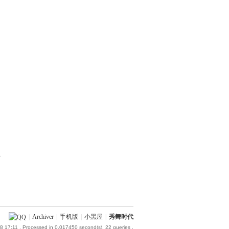
部
|
Archiver
|
手机版
|
小黑屋
|
秀舞时代
8 17:11
, Processed in 0.017450 second(s), 22 queries .