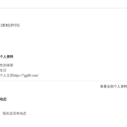
]
[复制]
[RSS]
个人资料
性别
保密
生日
个人主页
https://7gg88.com/
查看全部个人资
动态
现在还没有动态