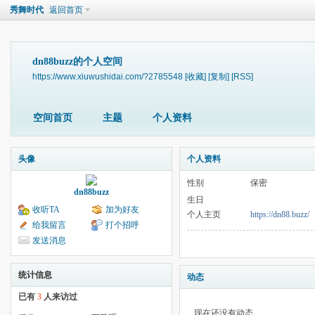
秀舞时代
返回首页
dn88buzz的个人空间
https://www.xiuwushidai.com/?2785548
[收藏]
[复制]
[RSS]
空间首页
主题
个人资料
头像
个人资料
性别
保密
dn88buzz
生日
收听TA
加为好友
个人主页
https://dn88.buzz/
给我留言
打个招呼
发送消息
统计信息
动态
已有
3
人来访过
现在还没有动态