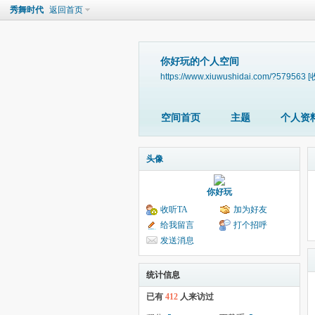
秀舞时代
返回首页
你好玩的个人空间
https://www.xiuwushidai.com/?579563
[
空间首页
主题
个人资
头像
你好玩
收听TA
加为好友
给我留言
打个招呼
发送消息
统计信息
已有
412
人来访过