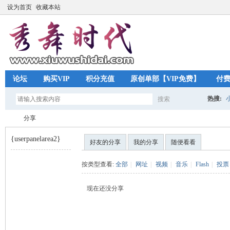
设为首页
收藏本站
论坛
购买VIP
积分充值
原创单部【VIP免费】
付
热搜:
搜索
搜
分享
{userpanelarea2}
好友的分享
我的分享
随便看看
索
秀
›
按类型查看:
全部
|
网址
|
视频
|
音乐
|
Flash
|
投票
现在还没分享