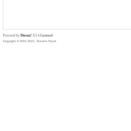
舞
Powered by
Discuz!
X3.4
Licensed
Copyright © 2001-2021, Tencent Cloud.
时