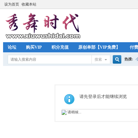
设为首页
收藏本站
论坛
购买VIP
积分充值
原创单部【VIP免费】
付
热搜:
搜索
搜
索
请先登录后才能继续浏览
请稍候...