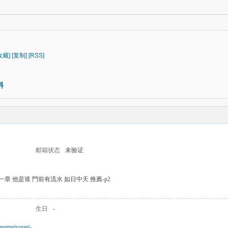
收藏]
[复制]
[RSS]
料
邮箱状态
未验证
章 他是谁 門前有流水 如日中天 推薦-p2
生日
-
fangmeiyouni-