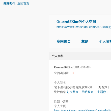
秀舞时代
返回首页
Ottesen86Kinc的个人空间
https://www.xiuwushidai.com/?670408
[
空间首页
主题
个人资
个人资料
Ottesen86Kinc
(UID: 670408)
空间访问量
10
个人签名
笔下生花的小说 超級女婿- 第一千九百六十一
统计信息
好友数 0
|
回帖数 0
|
主题数 0
性别
保密
个人主页
https://www.ttkan.co/novel/chapters/huakaidedi