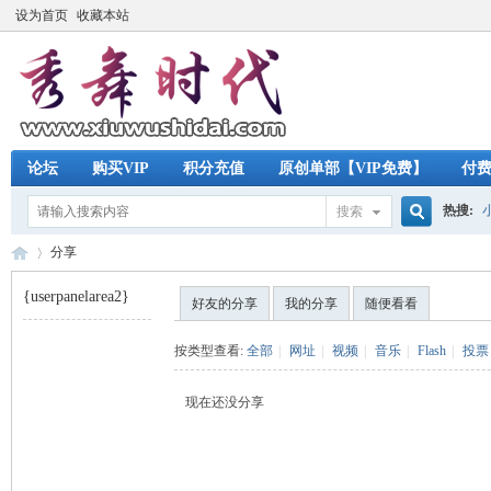
设为首页
收藏本站
论坛
购买VIP
积分充值
原创单部【VIP免费】
付
热搜:
搜索
搜
分享
{userpanelarea2}
好友的分享
我的分享
随便看看
索
秀
›
按类型查看:
全部
|
网址
|
视频
|
音乐
|
Flash
|
投票
现在还没分享