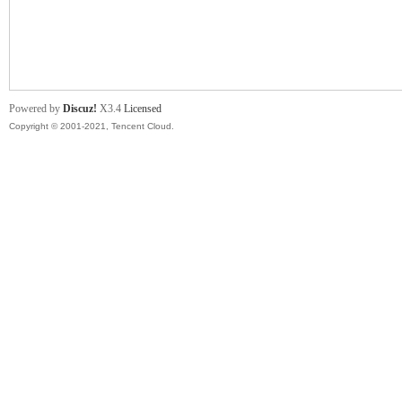
舞
Powered by
Discuz!
X3.4
Licensed
Copyright © 2001-2021, Tencent Cloud.
时