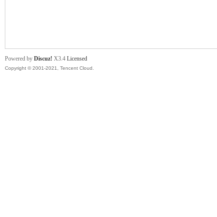
舞
Powered by
Discuz!
X3.4
Licensed
Copyright © 2001-2021, Tencent Cloud.
时