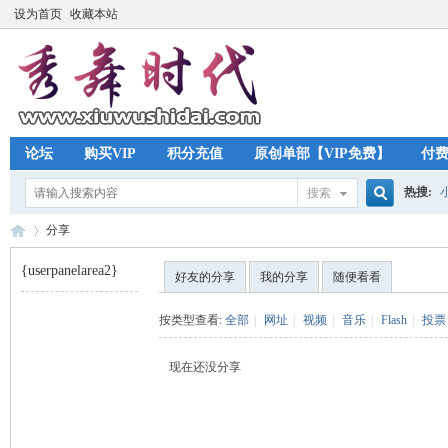
设为首页
收藏本站
论坛
购买VIP
积分充值
原创单部【VIP免费】
付
热搜:
搜索
搜
分享
{userpanelarea2}
好友的分享
我的分享
随便看看
索
秀
›
按类型查看:
全部
|
网址
|
视频
|
音乐
|
Flash
|
投票
现在还没分享