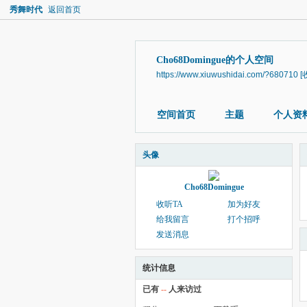
秀舞时代
返回首页
Cho68Domingue的个人空间
https://www.xiuwushidai.com/?680710
[
空间首页
主题
个人资
头像
Cho68Domingue
收听TA
加为好友
给我留言
打个招呼
发送消息
统计信息
已有
--
人来访过