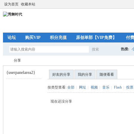
设为首页
收藏本站
论坛
购买VIP
积分充值
原创单部【VIP免费】
付
热搜:
搜索
搜
分享
{userpanelarea2}
好友的分享
我的分享
随便看看
索
秀
›
按类型查看:
全部
|
网址
|
视频
|
音乐
|
Flash
|
投票
现在还没分享