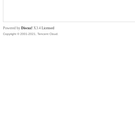
舞
Powered by
Discuz!
X3.4
Licensed
Copyright © 2001-2021, Tencent Cloud.
时
代