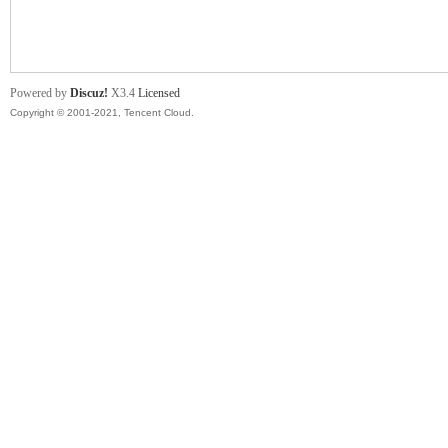
舞
Powered by
Discuz!
X3.4
Licensed
Copyright © 2001-2021, Tencent Cloud.
时
代