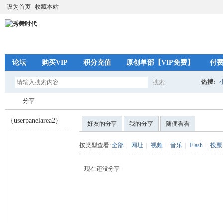
设为首页
收藏本站
论坛
购买VIP
积分充值
原创单部【VIP免费】
付
热搜:
搜索
搜
分享
{userpanelarea2}
好友的分享
我的分享
随便看看
索
秀
›
按类型查看:
全部
|
网址
|
视频
|
音乐
|
Flash
|
投票
现在还没分享