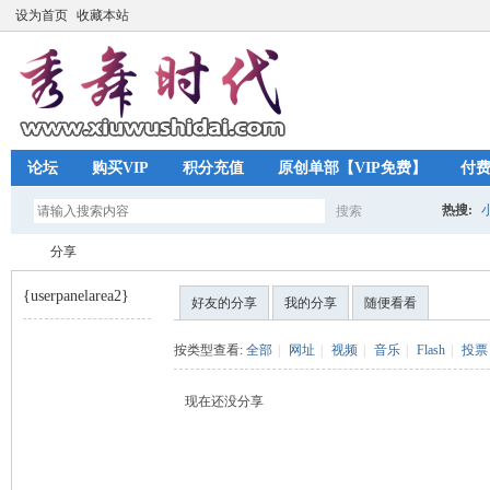
设为首页
收藏本站
论坛
购买VIP
积分充值
原创单部【VIP免费】
付
热搜:
搜索
搜
分享
{userpanelarea2}
好友的分享
我的分享
随便看看
索
秀
›
按类型查看:
全部
|
网址
|
视频
|
音乐
|
Flash
|
投票
现在还没分享