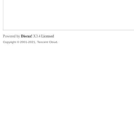
舞
Powered by
Discuz!
X3.4
Licensed
Copyright © 2001-2021, Tencent Cloud.
时