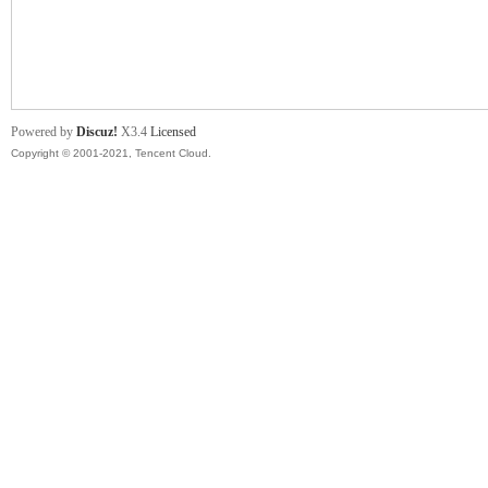
舞
Powered by
Discuz!
X3.4
Licensed
Copyright © 2001-2021, Tencent Cloud.
时