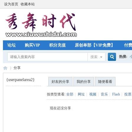
设为首页
收藏本站
论坛
购买VIP
积分充值
原创单部【VIP免费】
付
热搜:
搜索
搜
分享
{userpanelarea2}
好友的分享
我的分享
随便看看
索
秀
›
按类型查看:
全部
|
网址
|
视频
|
音乐
|
Flash
|
投票
现在还没分享