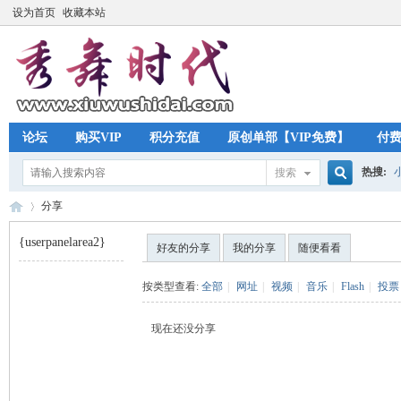
设为首页
收藏本站
论坛
购买VIP
积分充值
原创单部【VIP免费】
付
热搜:
搜索
搜
分享
{userpanelarea2}
好友的分享
我的分享
随便看看
索
秀
›
按类型查看:
全部
|
网址
|
视频
|
音乐
|
Flash
|
投票
现在还没分享