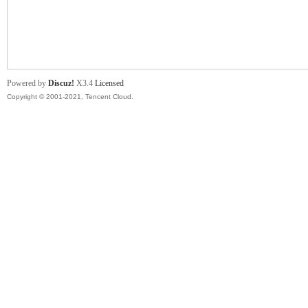
舞
Powered by
Discuz!
X3.4
Licensed
Copyright © 2001-2021, Tencent Cloud.
时