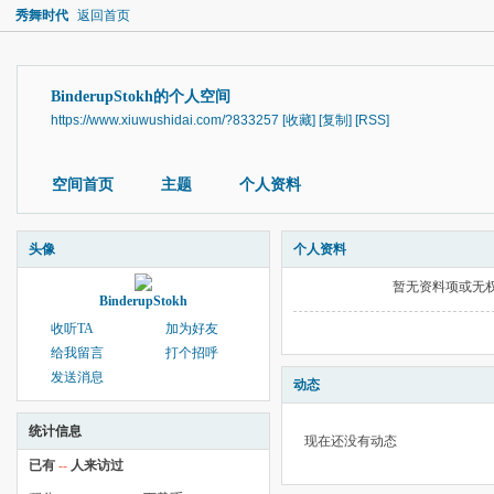
秀舞时代
返回首页
BinderupStokh的个人空间
https://www.xiuwushidai.com/?833257
[收藏]
[复制]
[RSS]
空间首页
主题
个人资料
头像
个人资料
暂无资料项或无
BinderupStokh
收听TA
加为好友
给我留言
打个招呼
发送消息
动态
统计信息
现在还没有动态
已有
--
人来访过