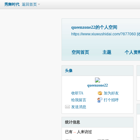
秀舞时代
返回首页
queenzone22的个人空间
https://www.xiuwushidai.com/?877060
[
空间首页
主题
个人资
头像
queenzone22
收听TA
加为好友
给我留言
打个招呼
发送消息
统计信息
已有
--
人来访过