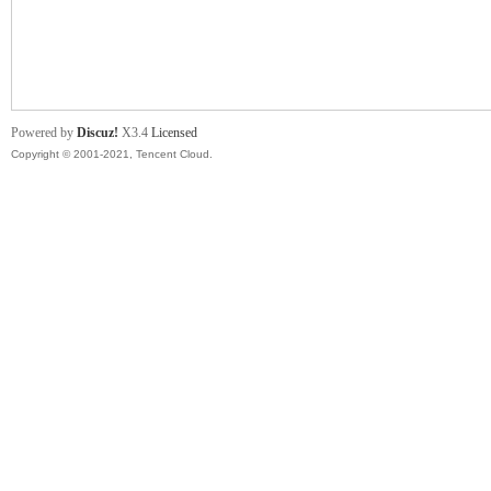
舞
Powered by
Discuz!
X3.4
Licensed
Copyright © 2001-2021, Tencent Cloud.
时