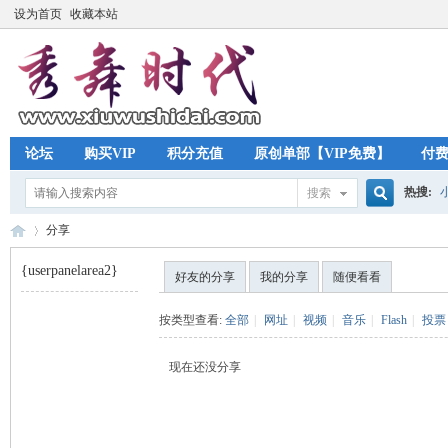
设为首页
收藏本站
论坛
购买VIP
积分充值
原创单部【VIP免费】
付
热搜:
搜索
搜
分享
{userpanelarea2}
好友的分享
我的分享
随便看看
索
秀
›
按类型查看:
全部
|
网址
|
视频
|
音乐
|
Flash
|
投票
现在还没分享