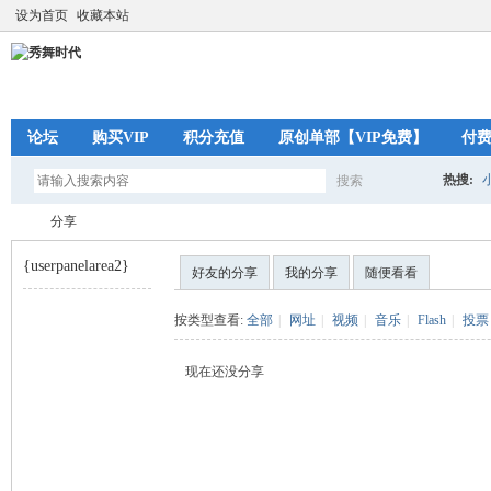
设为首页
收藏本站
论坛
购买VIP
积分充值
原创单部【VIP免费】
付
热搜:
搜索
搜
分享
{userpanelarea2}
好友的分享
我的分享
随便看看
索
秀
›
按类型查看:
全部
|
网址
|
视频
|
音乐
|
Flash
|
投票
现在还没分享