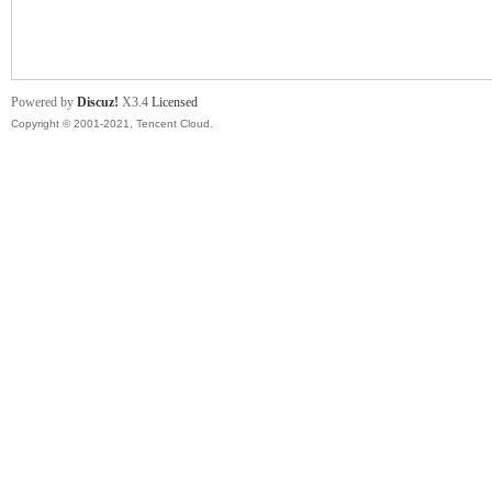
舞
Powered by
Discuz!
X3.4
Licensed
Copyright © 2001-2021, Tencent Cloud.
时
代