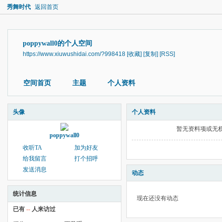
秀舞时代
返回首页
poppywall0的个人空间
https://www.xiuwushidai.com/?998418
[收藏]
[复制]
[RSS]
空间首页
主题
个人资料
头像
个人资料
暂无资料项或无
poppywall0
收听TA
加为好友
给我留言
打个招呼
发送消息
动态
统计信息
现在还没有动态
已有
--
人来访过