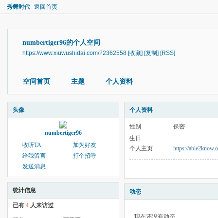
秀舞时代
返回首页
numbertiger96的个人空间
https://www.xiuwushidai.com/?2362558
[收藏]
[复制]
[RSS]
空间首页
主题
个人资料
头像
个人资料
性别
保密
numbertiger96
生日
收听TA
加为好友
个人主页
https://able2know.o
给我留言
打个招呼
发送消息
统计信息
动态
已有
4
人来访过
现在还没有动态