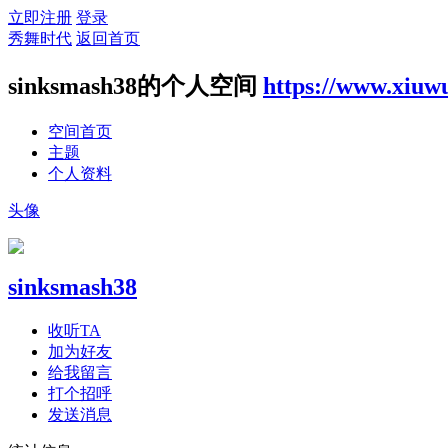
立即注册
登录
秀舞时代
返回首页
sinksmash38的个人空间
https://www.xiuw
空间首页
主题
个人资料
头像
sinksmash38
收听TA
加为好友
给我留言
打个招呼
发送消息