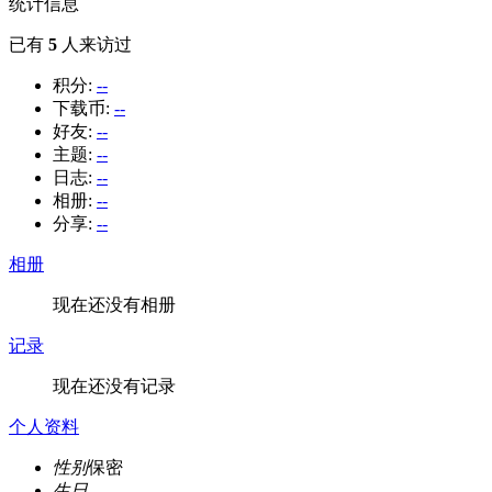
统计信息
已有
5
人来访过
积分:
--
下载币:
--
好友:
--
主题:
--
日志:
--
相册:
--
分享:
--
相册
现在还没有相册
记录
现在还没有记录
个人资料
性别
保密
生日