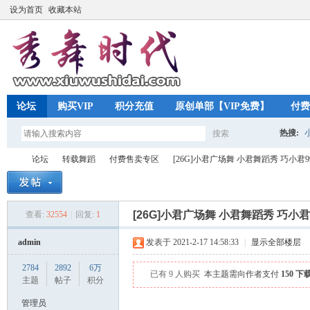
设为首页
收藏本站
论坛
购买VIP
积分充值
原创单部【VIP免费】
付费
热搜:
搜索
搜
论坛
转载舞蹈
付费售卖专区
[26G]小君广场舞 小君舞蹈秀 巧小君99
索
[26G]小君广场舞 小君舞蹈秀 巧小
查看:
32554
|
回复:
1
秀
»
›
›
›
admin
发表于 2021-2-17 14:58:33
|
显示全部楼层
2784
2892
6万
已有 9 人购买
本主题需向作者支付
150 下
主题
帖子
积分
管理员