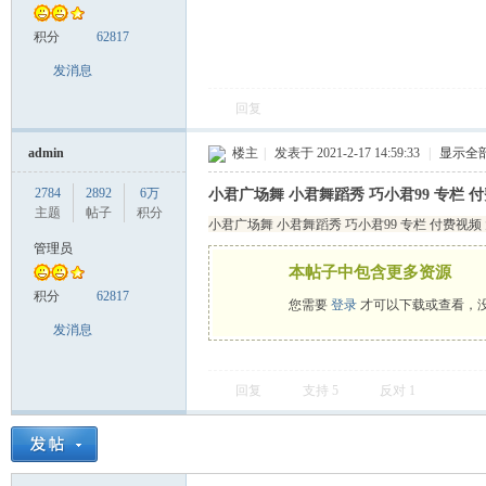
积分
62817
发消息
舞
回复
admin
楼主
|
发表于 2021-2-17 14:59:33
|
显示全
2784
2892
6万
小君广场舞 小君舞蹈秀 巧小君99 专栏 
主题
帖子
积分
小君广场舞 小君舞蹈秀 巧小君99 专栏 付费视频
管理员
本帖子中包含更多资源
时
积分
62817
您需要
登录
才可以下载或查看，
发消息
回复
支持
5
反对
1