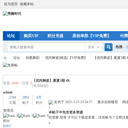
设为首页
收藏本站
论坛
购买VIP
积分充值
原创单部【VIP免费】
付费
热搜:
搜索
搜
论坛
转载舞蹈
优尚舞姿[精选]【VIP免费】
【优尚舞姿】夏夏3期 4
索
【优尚舞姿】夏夏3期 4K
秀
»
›
›
›
查看:
6046
|
回复:
0
[复制链接]
admin
2784
2892
6万
发表于 2021-5-15 23:54:57
|
显示全部楼层
|
阅
主题
帖子
积分
1
管理员
本帖子中包含更多资源
您需要
登录
才可以下载或查看，没有帐号？
立即注
积分
x
62817