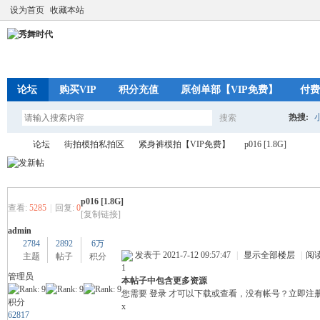
设为首页
收藏本站
论坛
购买VIP
积分充值
原创单部【VIP免费】
付费
热搜:
搜索
搜
论坛
街拍模拍私拍区
紧身裤模拍【VIP免费】
p016 [1.8G]
索
p016 [1.8G]
秀
»
›
›
›
查看:
5285
|
回复:
0
[复制链接]
admin
2784
2892
6万
发表于 2021-7-12 09:57:47
|
显示全部楼层
|
阅
主题
帖子
积分
1
管理员
本帖子中包含更多资源
您需要
登录
才可以下载或查看，没有帐号？
立即注
积分
x
62817