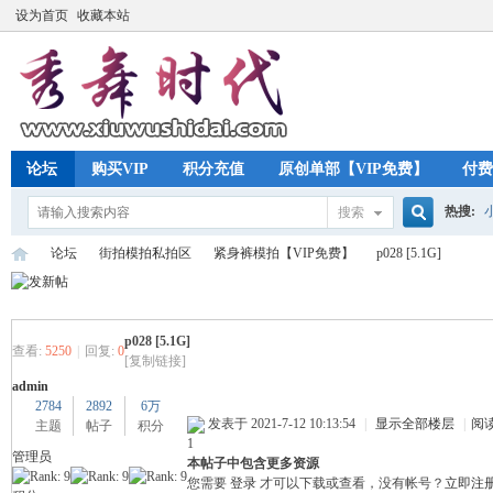
设为首页
收藏本站
论坛
购买VIP
积分充值
原创单部【VIP免费】
付费
热搜:
搜索
搜
论坛
街拍模拍私拍区
紧身裤模拍【VIP免费】
p028 [5.1G]
索
p028 [5.1G]
秀
»
›
›
›
查看:
5250
|
回复:
0
[复制链接]
admin
2784
2892
6万
发表于 2021-7-12 10:13:54
|
显示全部楼层
|
阅
主题
帖子
积分
1
管理员
本帖子中包含更多资源
您需要
登录
才可以下载或查看，没有帐号？
立即注