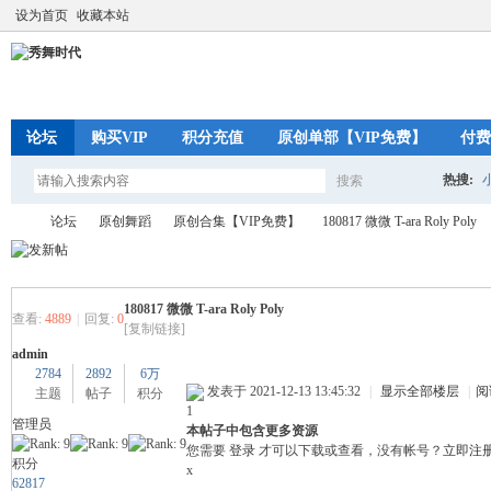
设为首页
收藏本站
论坛
购买VIP
积分充值
原创单部【VIP免费】
付费
热搜:
搜索
搜
论坛
原创舞蹈
原创合集【VIP免费】
180817 微微 T-ara Roly Poly
索
180817 微微 T-ara Roly Poly
秀
»
›
›
›
查看:
4889
|
回复:
0
[复制链接]
admin
2784
2892
6万
发表于 2021-12-13 13:45:32
|
显示全部楼层
|
阅
主题
帖子
积分
1
管理员
本帖子中包含更多资源
您需要
登录
才可以下载或查看，没有帐号？
立即注
积分
x
62817