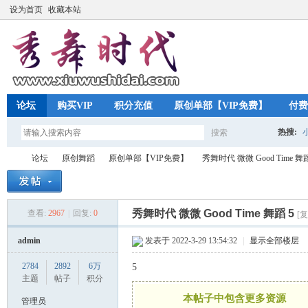
设为首页
收藏本站
论坛
购买VIP
积分充值
原创单部【VIP免费】
付费
热搜:
搜索
搜
论坛
原创舞蹈
原创单部【VIP免费】
秀舞时代 微微 Good Time 舞蹈
索
秀舞时代 微微 Good Time 舞蹈 5
查看:
2967
|
回复:
0
[
秀
»
›
›
›
admin
发表于 2022-3-29 13:54:32
|
显示全部楼层
2784
2892
6万
5
主题
帖子
积分
本帖子中包含更多资源
管理员