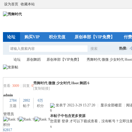
设为首页
收藏本站
论坛
购买VIP
积分充值
原创单部【VIP免费】
付费
热搜:
搜索
搜
论坛
原创舞蹈
原创单部【VIP免费】
秀舞时代 微微 少女时代 Hoot
索
秀舞时代 微微 少女时代 Hoot 舞蹈 6
秀
»
›
›
›
查看:
3009
|
回复:
0
[复制链接]
admin
2784
2892
6万
发表于 2022-3-29 15:27:20
|
显示全部楼层
|
阅
主题
帖子
积分
6
管理员
本帖子中包含更多资源
您需要
登录
才可以下载或查看，没有帐号？
立即注
积分
x
62817