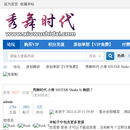
设为首页
收藏本站
论坛
购买VIP
积分充值
原创单部【VIP免费】
付费
热搜:
搜索
搜
论坛
原创舞蹈
原创单部【VIP免费】
秀舞时代 小青 SISTAR Shake 
索
秀舞时代 小青 SISTAR Shake It 舞蹈 7
秀
»
›
›
›
查看:
6527
|
回复:
0
[复制链接]
admin
2784
2892
6万
发表于 2022-4-20 11:19:49
|
显示全部楼层
|
阅
主题
帖子
积分
7
管理员
本帖子中包含更多资源
您需要
登录
才可以下载或查看，没有帐号？
立即注