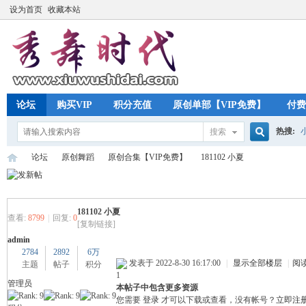
设为首页
收藏本站
论坛
购买VIP
积分充值
原创单部【VIP免费】
付费
热搜:
搜索
搜
论坛
原创舞蹈
原创合集【VIP免费】
181102 小夏
索
181102 小夏
秀
»
›
›
›
查看:
8799
|
回复:
0
[复制链接]
admin
2784
2892
6万
发表于 2022-8-30 16:17:00
|
显示全部楼层
|
阅
主题
帖子
积分
1
管理员
本帖子中包含更多资源
您需要
登录
才可以下载或查看，没有帐号？
立即注