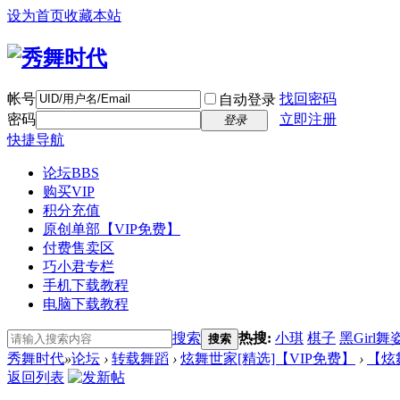
设为首页
收藏本站
帐号
找回密码
自动登录
密码
立即注册
登录
快捷导航
论坛
BBS
购买VIP
积分充值
原创单部【VIP免费】
付费售卖区
巧小君专栏
手机下载教程
电脑下载教程
搜索
热搜:
小琪
棋子
黑Girl舞
搜索
秀舞时代
»
论坛
›
转载舞蹈
›
炫舞世家[精选]【VIP免费】
›
【炫舞
返回列表