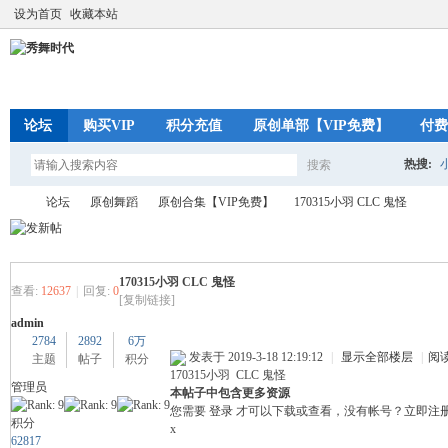
设为首页
收藏本站
论坛
购买VIP
积分充值
原创单部【VIP免费】
付费
热搜:
搜索
搜
论坛
原创舞蹈
原创合集【VIP免费】
170315小羽 CLC 鬼怪
索
170315小羽 CLC 鬼怪
秀
»
›
›
›
查看:
12637
|
回复:
0
[复制链接]
admin
2784
2892
6万
发表于 2019-3-18 12:19:12
|
显示全部楼层
|
阅
主题
帖子
积分
170315小羽 CLC 鬼怪
管理员
本帖子中包含更多资源
您需要
登录
才可以下载或查看，没有帐号？
立即注
积分
x
62817