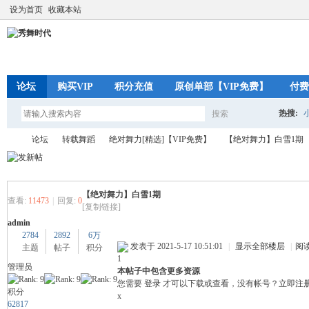
设为首页
收藏本站
论坛
购买VIP
积分充值
原创单部【VIP免费】
付费
热搜:
搜索
搜
论坛
转载舞蹈
绝对舞力[精选]【VIP免费】
【绝对舞力】白雪1期
索
【绝对舞力】白雪1期
秀
»
›
›
›
查看:
11473
|
回复:
0
[复制链接]
admin
2784
2892
6万
发表于 2021-5-17 10:51:01
|
显示全部楼层
|
阅
主题
帖子
积分
1
管理员
本帖子中包含更多资源
您需要
登录
才可以下载或查看，没有帐号？
立即注
积分
x
62817