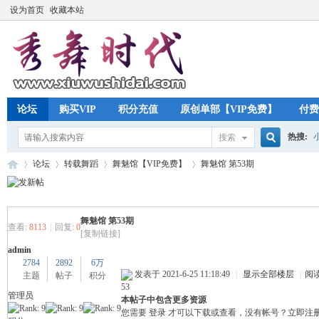
设为首页
收藏本站
论坛
购买VIP
积分充值
原创单部【VIP免费】
付费
热搜:
搜索
搜
论坛
转载舞蹈
舞魅馆【VIP免费】
舞魅馆 第53期
索
舞魅馆 第53期
秀
»
›
›
›
查看:
8113
|
回复:
0
[复制链接]
admin
2784
2892
6万
发表于 2021-6-25 11:18:49
|
显示全部楼层
|
阅
主题
帖子
积分
53
管理员
本帖子中包含更多资源
您需要
登录
才可以下载或查看，没有帐号？
立即注