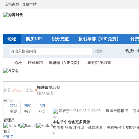
设为首页
收藏本站
论坛
购买VIP
积分充值
原创单部【VIP免费】
付费
热搜:
搜索
搜
论坛
转载舞蹈
舞魅馆【VIP免费】
舞魅馆 第55期
索
舞魅馆 第55期
秀
»
›
›
›
查看:
14861
|
回复:
0
[复制链接]
admin
2784
2892
6万
发表于 2021-6-25 11:23:02
|
显示全部楼层
|
阅
主题
帖子
积分
55
管理员
本帖子中包含更多资源
您需要
登录
才可以下载或查看，没有帐号？
立即注
积分
x
62817