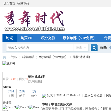
设为首页
收藏本站
论坛
购买VIP
积分充值
原创单部【VIP免费】
付费
热搜:
搜索
搜
论坛
转载舞蹈
维拉舞蹈【VIP免费】
维拉 沐沐1期
索
维拉 沐沐1期
秀
»
›
›
›
查看:
3906
|
回复:
0
[复制链接]
admin
2784
2892
6万
发表于 2022-4-27 10:47:48
|
显示全部楼层
|
阅
主题
帖子
积分
1
管理员
本帖子中包含更多资源
您需要
登录
才可以下载或查看，没有帐号？
立即注