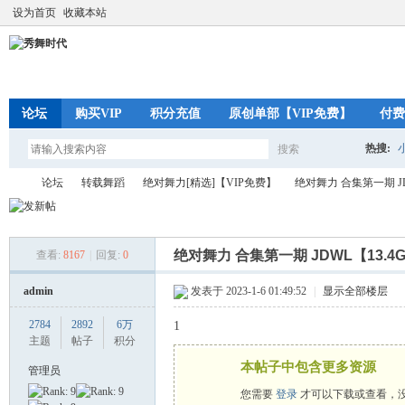
设为首页
收藏本站
论坛
购买VIP
积分充值
原创单部【VIP免费】
付费
热搜:
搜索
搜
论坛
转载舞蹈
绝对舞力[精选]【VIP免费】
绝对舞力 合集第一期 JD
索
绝对舞力 合集第一期 JDWL【13.4
查看:
8167
|
回复:
0
秀
»
›
›
›
admin
发表于 2023-1-6 01:49:52
|
显示全部楼层
2784
2892
6万
1
主题
帖子
积分
本帖子中包含更多资源
管理员
您需要
登录
才可以下载或查看，