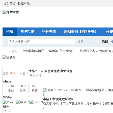
设为首页
收藏本站
论坛
购买VIP
积分充值
原创单部【VIP免费】
付费
热搜:
搜索
搜
论坛
街拍模拍私拍区
瑜伽裤【VIP免费】
性感白上衣 灰色瑜伽裤
索
性感白上衣 灰色瑜伽裤 美女锻炼
秀
»
›
›
›
查看:
8865
|
回复:
0
[复制链接]
admin
2784
2892
6万
发表于 2021-5-15 16:40:26
|
显示全部楼层
|
阅
主题
帖子
积分
1
管理员
本帖子中包含更多资源
您需要
登录
才可以下载或查看，没有帐号？
立即注
积分
x
62817